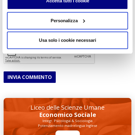
Accetta tutti i cookie
Personalizza
Acconsento al trattamento dei
dati personali
.
*
Usa solo i cookie necessari
INVIA COMMENTO
Liceo delle Scienze Umane
Economico Sociale
Integr. Psicologia & Sociologia
Potenziamento madrelingua Inglese