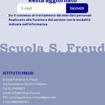
Iscriviti
Do il consenso al trattamento dei miei dati personali
finalizzato alla fornitura del servizio con le modalità
indicate
nell'informativa
ISTITUTO FREUD
Scuola Paritaria S. Freud
Via Accademia 26 20131 Milano
Tel
02.29409829
Email:
info@istitutofreud.it
PEC:
scuolaparitaria-s.freud@pec.net
P.IVA: 08659460961