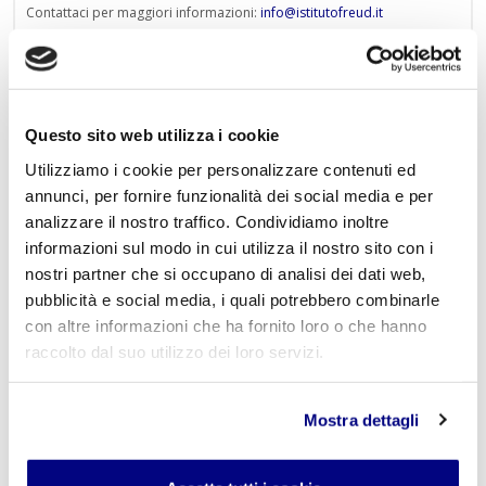
Contattaci per maggiori informazioni:
info@istitutofreud.it
Lascia un commento
Questo sito web utilizza i cookie
L'indirizzo email non verrà pubblicato. I campi
obbligatori sono contrassegnati con
*
Utilizziamo i cookie per personalizzare contenuti ed
annunci, per fornire funzionalità dei social media e per
Nome
*
analizzare il nostro traffico. Condividiamo inoltre
informazioni sul modo in cui utilizza il nostro sito con i
nostri partner che si occupano di analisi dei dati web,
pubblicità e social media, i quali potrebbero combinarle
con altre informazioni che ha fornito loro o che hanno
E-mail
*
raccolto dal suo utilizzo dei loro servizi.
Mostra dettagli
Commento
*