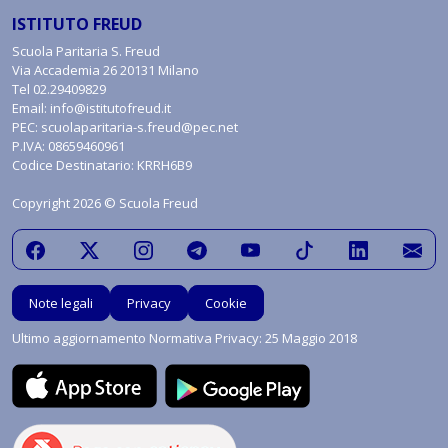
ISTITUTO FREUD
Scuola Paritaria S. Freud
Via Accademia 26 20131 Milano
Tel
02.29409829
Email:
info@istitutofreud.it
PEC:
scuolaparitaria-s.freud@pec.net
P.IVA: 08659460961
Codice Destinatario: KRRH6B9
Copyright 2026 © Scuola Freud
Note legali
Privacy
Cookie
Ultimo aggiornamento Normativa Privacy: 25 Maggio 2018