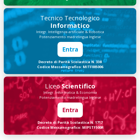
Tecnico Tecnologico
Informatico
Integr. Intelligenza artificiale & Robotica
Potenziamento madrelingua Inglese
Entra
Decreto di Parità Scolastica N. 338
Codice Meccanografico: MITF005006
Liceo
Scientifico
Integr. Informatica & Economia
Potenziamento madrelingua Inglese
Entra
Decreto di Parità Scolastica N. 1717
Codice Meccanografico: MIPSTF500R