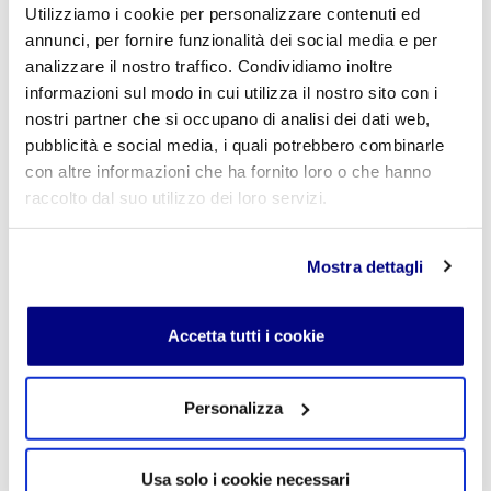
Utilizziamo i cookie per personalizzare contenuti ed
E-mail
*
annunci, per fornire funzionalità dei social media e per
analizzare il nostro traffico. Condividiamo inoltre
informazioni sul modo in cui utilizza il nostro sito con i
nostri partner che si occupano di analisi dei dati web,
Commento
*
pubblicità e social media, i quali potrebbero combinarle
con altre informazioni che ha fornito loro o che hanno
raccolto dal suo utilizzo dei loro servizi.
Acconsento al trattamento dei
dati personali
.
*
Mostra dettagli
Accetta tutti i cookie
Personalizza
INVIA COMMENTO
Usa solo i cookie necessari