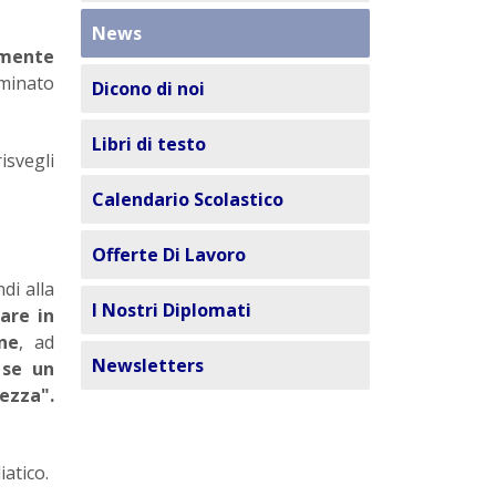
News
amente
rminato
Dicono di noi
Libri di testo
isvegli
Calendario Scolastico
Offerte Di Lavoro
di alla
I Nostri Diplomati
are in
ne
, ad
Newsletters
 se un
tezza".
atico.