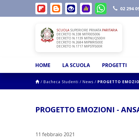
02 294 0
SCUOLA
SUPERIORE PRIVATA
PARITARIA
DECRETO N.338 MITF005006
DECRETO N.1139 MITNUQ500H
DECRETO N.2684 MIPMRI500E
DECRETO N.1717 MIPSTF500R
HOME
LA SCUOLA
PROGETTI
/
Bacheca Studenti
/
News
/
PROGETTO EMOZION
PROGETTO EMOZIONI - ANSA
11 febbraio 2021