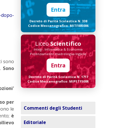
Entra
a-dopo-
Decreto di Parità Scolastica N. 338
Codice Meccanografico: MITF005006
Liceo
Scientifico
Integr. Informatica & Economia
Potenziamento madrelingua Inglese
ti sono
Entra
o.
Sono
Decreto di Parità Scolastica N. 1717
Codice Meccanografico: MIPSTF500R
zioni'
so per
Commenti degli Studenti
sono le
ento;
è
Editoriale
ollievo