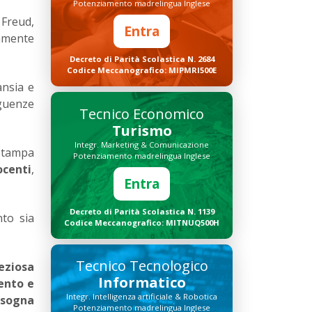
Potenziamento madrelingua Inglese
 Freud,
Entra
vamente
Decreto di Parità Scolastica N. 2684
Codice Meccanografico: MIPMRI500E
ansia e
eguenze
Tecnico Economico
Turismo
Integr. Marketing & Comunicazione
 Stampa
Potenziamento madrelingua Inglese
ocenti
,
Entra
Decreto di Parità Scolastica N. 1139
nto sia
Codice Meccanografico: MITNUQ500H
Tecnico Tecnologico
eziosa
Informatico
ento e
Integr. Intelligenza artificiale & Robotica
isogna
Potenziamento madrelingua Inglese