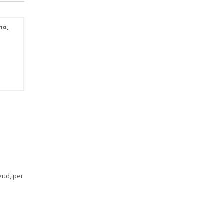
mo,
eud, per