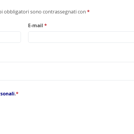
mpi obbligatori sono contrassegnati con
*
E-mail
*
rsonali
.
*