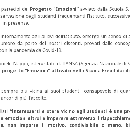
 partecipi del
Progetto “Emozioni”
avviato dalla Scuola S.
ervazione degli studenti frequentanti l’Istituto, successi
ni in presenza.
nternamente agli allievi dell’Istituto, emerge un senso di 
l’umore da parte dei nostri discenti, provati dalle cons
con la pandemia da Covid-19.
Daniele Nappo, intervistato dall’ANSA (Agenzia Nazionale di
 progetto “Emozioni” attivato nella Scuola Freud dai d
 sempre più vicina ai suoi studenti, consapevole di qua
ncor di più, l’ascolto.
sti:
“I
nteressarsi e stare vicino agli studenti è una pr
le emozioni altrui e imparare attraverso il rispecchiam
te, non importa il motivo, condivisibile o meno, b