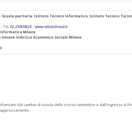
 – Scuola paritaria: Istituto Tecnico Informatico, Istituto Tecnico Turis
 – Tel.
02.29409829
–
www.istitutofreud.it
 Informatica Milano
ze Umane indirizzo Economico Sociale Milano
it
francato dal cambio di scuola dello scorso settembre e dall'ingresso al Fr
ed apprezzamento.