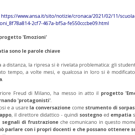
k
https://www.ansa.it/sito/notizie/cronaca/2021/02/11/scuol
oni_8f78a814-2cf7-467a-bf5a-fe550cccbe09.html
 progetto 'Emozioni'
tia sono le parole chiave
 distanza, la ripresa si è rivelata problematica: gli studen
nto tempo, a volte mesi, e qualcosa in loro si è modificat
a
.
periore Freud di Milano, ha messo in atto il
progetto 'Emo
ornando 'protagonisti'
.
osi e a usare
la conversazione
come
strumento di sorpas
Nappo
, il direttore didattico - quindi
sostegno
ed
empatia
 segnali di frustrazione
che comunicano in questo mom
ò parlare con i propri docenti e che possano ottenere s