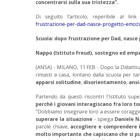
concentrarsi sulla sua tristezza”.
Di seguito l’articolo, reperibile al lin
frustrazione-per-dad-nasce-progetto-emozi
Scuola: dopo frustrazione per Dad, nasce
Nappo (Istituto Freud), sostegno ed empa
(ANSA) - MILANO, 11 FEB - Dopo la Didattica a
rimasti a casa, lontano dalla scuola per ta
apparsi solitudine
,
disorientamento
,
ansi
Partendo da questi riscontri l'Istituto su
perché i giovani interagiscano fra loro t
"Dobbiamo insegnare loro a essere coraggi
superare la situazione
- spiega
Daniele 
parole chiave,
accogliere e comprendere i
molto importante che capiscano che si pu