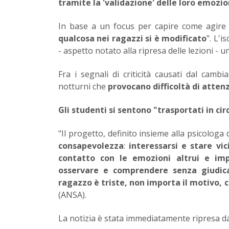
tramite la 'validazione' delle loro emozio
In base a un focus per capire come agire la
qualcosa nei ragazzi si è modificato
". L'
- aspetto notato alla ripresa delle lezioni -
Fra i segnali di criticità causati dal camb
notturni che
provocano difficoltà di atten
Gli studenti si sentono "trasportati in cir
"Il progetto, definito insieme alla psicologa
consapevolezza
:
interessarsi e stare vi
contatto con le emozioni altrui e imp
osservare e comprendere senza giudic
ragazzo è triste, non importa il motivo, c
(ANSA).
La notizia è stata immediatamente ripresa d