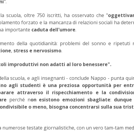
ni
".
 scuola, oltre 750 iscritti, ha osservato che "
oggettiv
isolamento forzato e la mancanza di relazioni sociali ha dete
 una importante
caduta dell'umore
.
iamento della quotidianità: problemi del sonno e ripetuti r
zione
,
stress e nervosismo
.
coli improduttivi non adatti al loro benessere".
 della scuola, e agli insegnanti - conclude Nappo - punta quin
cino agli studenti è una preziosa opportunità per entr
arare attraverso il rispecchiamento e la condivisio
are
perché n
on esistono emozioni sbagliate
:
dunque
ondivisibile o meno, bisogna concentrarsi sulla sua tris
a numerose testate giornalistiche, con un vero tam-tam medi