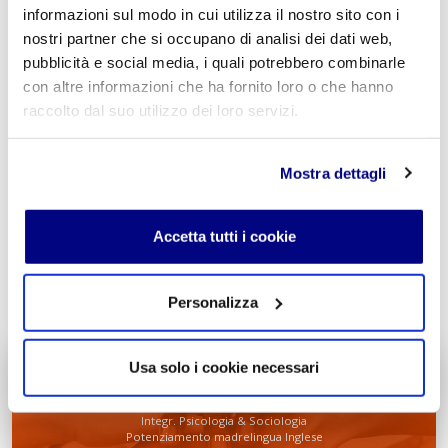
informazioni sul modo in cui utilizza il nostro sito con i
nostri partner che si occupano di analisi dei dati web,
pubblicità e social media, i quali potrebbero combinarle
con altre informazioni che ha fornito loro o che hanno
Acconsento al trattamento dei
dati personali
.
*
raccolto dal suo utilizzo dei loro servizi.
Mostra dettagli
Accetta tutti i cookie
INVIA COMMENTO
Personalizza
Usa solo i cookie necessari
Liceo delle Scienze Umane
Economico Sociale
Integr. Psicologia & Sociologia
Potenziamento madrelingua Inglese