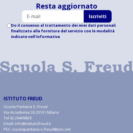
Resta aggiornato
Iscriviti
Do il consenso al trattamento dei miei dati personali
finalizzato alla fornitura del servizio con le modalità
indicate
nell'informativa
ISTITUTO FREUD
Scuola Paritaria S. Freud
Via Accademia 26 20131 Milano
Tel
02.29409829
Email:
info@istitutofreud.it
PEC:
scuolaparitaria-s.freud@pec.net