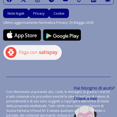
Note legali
Privacy
Cookie
Ultimo aggiornamento Normativa Privacy: 25 Maggio 2018
Hai bisogno di aiuto?
Con riferimento al presente sito, i testi, le immagini, la grafica, i marchi
e tutti contenuti e le procedure nonché le idee di realizzo di sistemi di
Chiedi a me!
procedimenti e di uso sono soggetti a copyright e alle forme di tutela
della proprietà intellettuale. Tutti i diritti sono riservati in favore di
Scuola Paritaria S.Freud Srl. È vietata qualsiasi utilizzazione, totale o
parziale, dei contenuti qui inseriti, inclusa la memorizzazione,