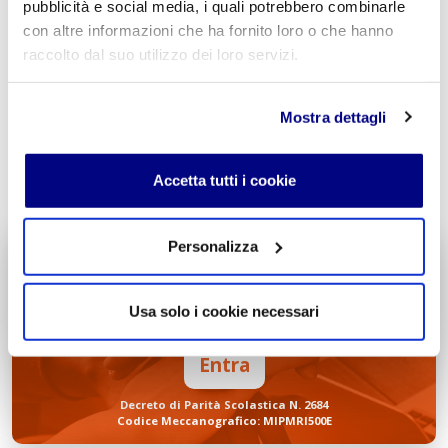
pubblicità e social media, i quali potrebbero combinarle
con altre informazioni che ha fornito loro o che hanno
raccolto dal suo utilizzo dei loro servizi.
Mostra dettagli
INVIA COMMENTO
Accetta tutti i cookie
Personalizza
Liceo delle Scienze Umane
Economico Sociale
Integr. Psicologia & Sociologia
Usa solo i cookie necessari
Potenziamento madrelingua Inglese
Entra
Decreto di Parità Scolastica N. 2684
Codice Meccanografico: MIPMRI500E