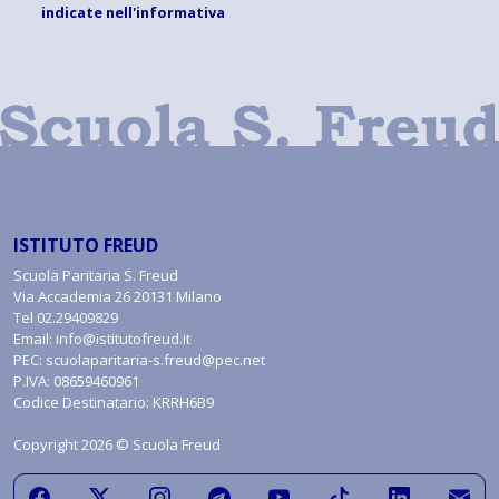
indicate
nell'informativa
ISTITUTO FREUD
Scuola Paritaria S. Freud
Via Accademia 26 20131 Milano
Tel
02.29409829
Email:
info@istitutofreud.it
PEC:
scuolaparitaria-s.freud@pec.net
P.IVA: 08659460961
Codice Destinatario: KRRH6B9
Copyright 2026 © Scuola Freud