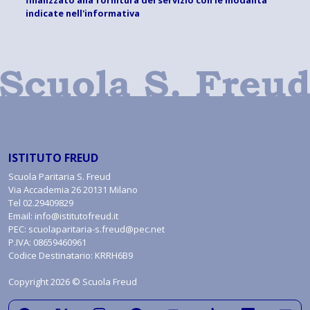
indicate
nell'informativa
ISTITUTO FREUD
Scuola Paritaria S. Freud
Via Accademia 26 20131 Milano
Tel
02.29409829
Email:
info@istitutofreud.it
PEC:
scuolaparitaria-s.freud@pec.net
P.IVA: 08659460961
Codice Destinatario: KRRH6B9
Copyright 2026 © Scuola Freud