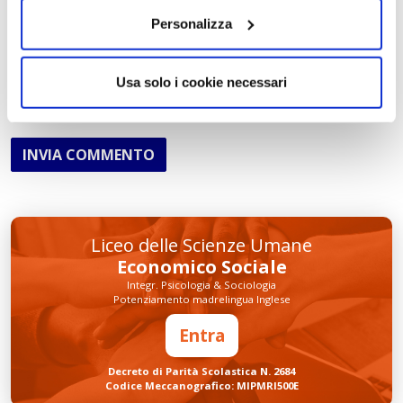
Personalizza
Usa solo i cookie necessari
INVIA COMMENTO
Liceo delle Scienze Umane
Economico Sociale
Integr. Psicologia & Sociologia
Potenziamento madrelingua Inglese
Entra
Decreto di Parità Scolastica N. 2684
Codice Meccanografico: MIPMRI500E