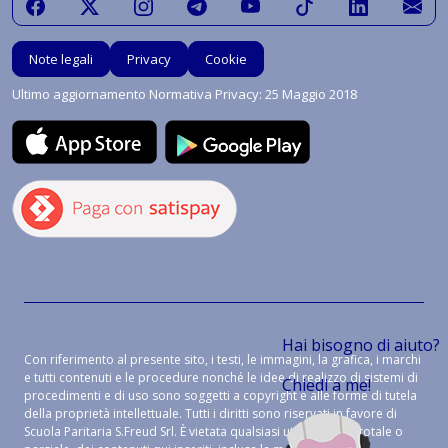
Note legali
Privacy
Cookie
Ultimo aggiornamento Normativa Privacy: 25 Maggio 2018
Hai bisogno di aiuto?
Con riferimento al presente sito, i testi, le immagini, la grafica, i marchi
e tutti contenuti e le procedure nonché le idee di realizzo di sistemi di
Chiedi a me!
procedimenti e di uso sono soggetti a copyright e alle forme di tutela
della proprietà intellettuale. Tutti i diritti sono riservati in favore di
Scuola Paritaria S.Freud Srl. È vietata qualsiasi utilizzazione, totale o