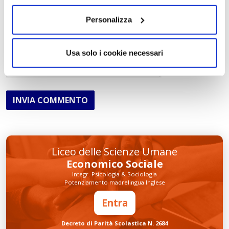
Acconsento al trattamento dei
dati personali
.
*
Personalizza
Usa solo i cookie necessari
INVIA COMMENTO
Liceo delle Scienze Umane
Economico Sociale
Integr. Psicologia & Sociologia
Potenziamento madrelingua Inglese
Entra
Decreto di Parità Scolastica N. 2684