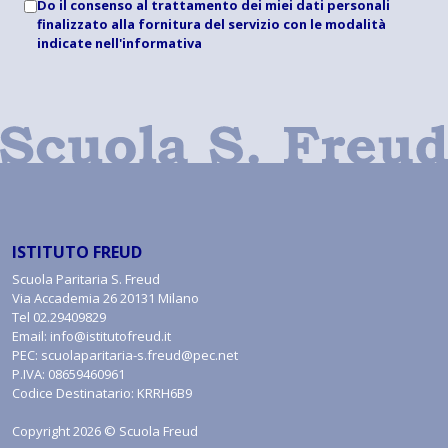
Do il consenso al trattamento dei miei dati personali
finalizzato alla fornitura del servizio con le modalità
indicate
nell'informativa
ISTITUTO FREUD
Scuola Paritaria S. Freud
Via Accademia 26 20131 Milano
Tel
02.29409829
Email:
info@istitutofreud.it
PEC:
scuolaparitaria-s.freud@pec.net
P.IVA: 08659460961
Codice Destinatario: KRRH6B9
Copyright 2026 © Scuola Freud