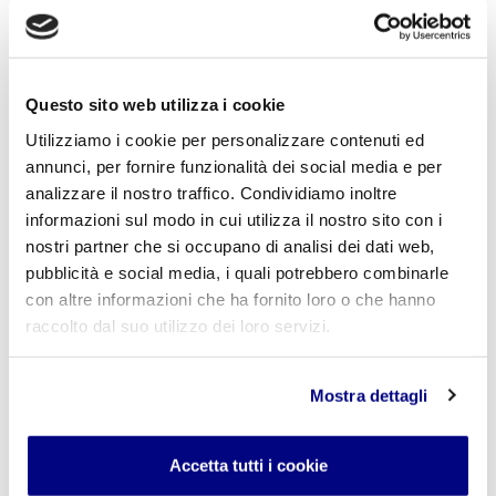
Lascia un commento
L'indirizzo email non verrà pubblicato. I campi
obbligatori sono contrassegnati con
*
Questo sito web utilizza i cookie
Utilizziamo i cookie per personalizzare contenuti ed
Nome
*
annunci, per fornire funzionalità dei social media e per
analizzare il nostro traffico. Condividiamo inoltre
informazioni sul modo in cui utilizza il nostro sito con i
nostri partner che si occupano di analisi dei dati web,
E-mail
*
pubblicità e social media, i quali potrebbero combinarle
con altre informazioni che ha fornito loro o che hanno
raccolto dal suo utilizzo dei loro servizi.
Commento
*
Mostra dettagli
Accetta tutti i cookie