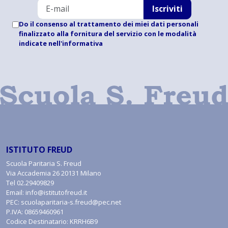
Iscriviti
Do il consenso al trattamento dei miei dati personali
finalizzato alla fornitura del servizio con le modalità
indicate
nell'informativa
ISTITUTO FREUD
Scuola Paritaria S. Freud
Via Accademia 26 20131 Milano
Tel
02.29409829
Email:
info@istitutofreud.it
PEC:
scuolaparitaria-s.freud@pec.net
P.IVA: 08659460961
Codice Destinatario: KRRH6B9