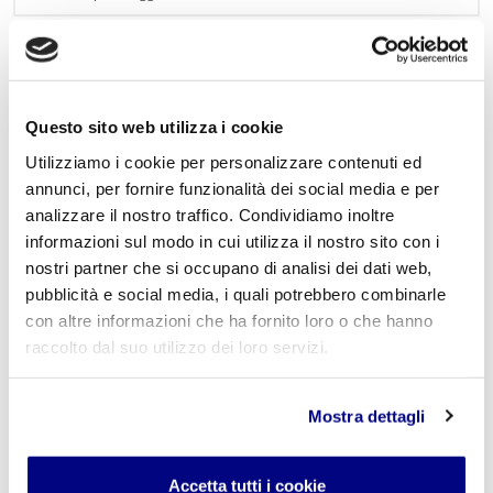
Lascia un commento
L'indirizzo email non verrà pubblicato. I campi
Questo sito web utilizza i cookie
obbligatori sono contrassegnati con
*
Utilizziamo i cookie per personalizzare contenuti ed
annunci, per fornire funzionalità dei social media e per
Nome
*
analizzare il nostro traffico. Condividiamo inoltre
informazioni sul modo in cui utilizza il nostro sito con i
nostri partner che si occupano di analisi dei dati web,
pubblicità e social media, i quali potrebbero combinarle
E-mail
*
con altre informazioni che ha fornito loro o che hanno
raccolto dal suo utilizzo dei loro servizi.
Mostra dettagli
Commento
*
Accetta tutti i cookie