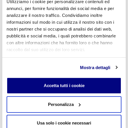
E-mail
*
Utilizziamo i cookie per personalizzare contenuti ed
annunci, per fornire funzionalità dei social media e per
analizzare il nostro traffico. Condividiamo inoltre
informazioni sul modo in cui utilizza il nostro sito con i
Commento
*
nostri partner che si occupano di analisi dei dati web,
pubblicità e social media, i quali potrebbero combinarle
con altre informazioni che ha fornito loro o che hanno
raccolto dal suo utilizzo dei loro servizi.
Acconsento al trattamento dei
dati personali
.
*
Mostra dettagli
Accetta tutti i cookie
Personalizza
INVIA COMMENTO
Usa solo i cookie necessari