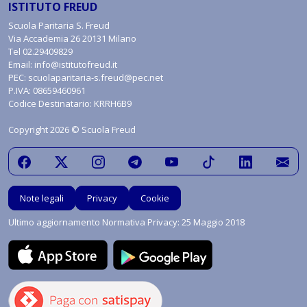
ISTITUTO FREUD
Scuola Paritaria S. Freud
Via Accademia 26 20131 Milano
Tel
02.29409829
Email:
info@istitutofreud.it
PEC:
scuolaparitaria-s.freud@pec.net
P.IVA: 08659460961
Codice Destinatario: KRRH6B9
Copyright 2026 © Scuola Freud
Note legali
Privacy
Cookie
Ultimo aggiornamento Normativa Privacy: 25 Maggio 2018