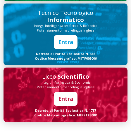
Tecnico Tecnologico
Informatico
Integr. Intelligenza artificiale & Robotica
Potenziamento madrelingua Inglese
Entra
Decreto di Parità Scolastica N. 338
Codice Meccanografico: MITF005006
Liceo
Scientifico
Integr. Informatica & Economia
Potenziamento madrelingua Inglese
Entra
Decreto di Parità Scolastica N. 1717
Codice Meccanografico: MIPSTF500R