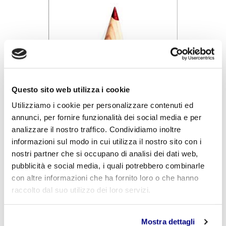
Questo sito web utilizza i cookie
Utilizziamo i cookie per personalizzare contenuti ed
annunci, per fornire funzionalità dei social media e per
Riportiamo, inoltre, nel link sottostante - un articolo
analizzare il nostro traffico. Condividiamo inoltre
dello stesso autore- dove si mette in rilievo la necessità
informazioni sul modo in cui utilizza il nostro sito con i
di educare gli alunni allo
sviluppo del senso critico e
nostri partner che si occupano di analisi dei dati web,
della costante ricerca della bellezza
e non ad
pubblicità e social media, i quali potrebbero combinarle
etichettarli per mezzo di un voto ottenuto nel corso di
con altre informazioni che ha fornito loro o che hanno
un’interrogazione.
raccolto dal suo utilizzo dei loro servizi.
https://www.ilfoglio.it/scuola/2022/02/12/news/in-
classe-conta-solo-il-voto-altro-che-spirito-critico-ed-
Mostra dettagli