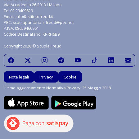
Via Accademia 26 20131 Milano
Tel
02.29409829
Email:
info@istitutofreud.it
PEC:
scuolaparitaria-s.freud@pec.net
P.IVA: 08659460961
Codice Destinatario: KRRH6B9
Copyright 2026 © Scuola Freud
Note legali
Privacy
Cookie
Ultimo aggiornamento Normativa Privacy: 25 Maggio 2018