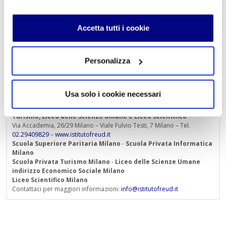
educazione-alla-bellezza-3664417/
Buona Lettura!
Accetta tutti i cookie
« Indietro
Personalizza
Usa solo i cookie necessari
Istituto Paritario S. Freud – Scuola Privata Milano – Scuola
paritaria: Istituto Tecnico Informatico, Istituto Tecnico
Turismo, Liceo delle Scienze Umane e Liceo Scientifico
Via Accademia, 26/29 Milano – Viale Fulvio Testi, 7 Milano – Tel.
02.29409829
–
www.istitutofreud.it
Scuola Superiore Paritaria Milano
-
Scuola Privata Informatica
Milano
Scuola Privata Turismo Milano
-
Liceo delle Scienze Umane
indirizzo Economico Sociale Milano
Liceo Scientifico Milano
Contattaci per maggiori informazioni:
info@istitutofreud.it