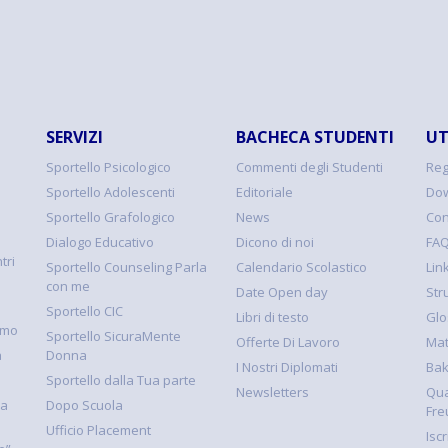
SERVIZI
BACHECA STUDENTI
UT
Sportello Psicologico
Commenti degli Studenti
Reg
Sportello Adolescenti
Editoriale
Dow
Sportello Grafologico
News
Con
Dialogo Educativo
Dicono di noi
FA
tri
Sportello Counseling Parla
Calendario Scolastico
Link
con me
Date Open day
Str
Sportello CIC
Libri di testo
Glo
smo
Sportello SicuraMente
Offerte Di Lavoro
Mat
à
Donna
I Nostri Diplomati
Ba
Sportello dalla Tua parte
Newsletters
Qua
la
Dopo Scuola
Fre
Ufficio Placement
Isc