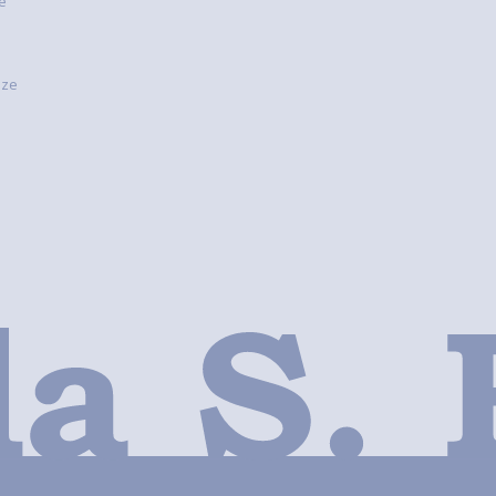
e”
nze