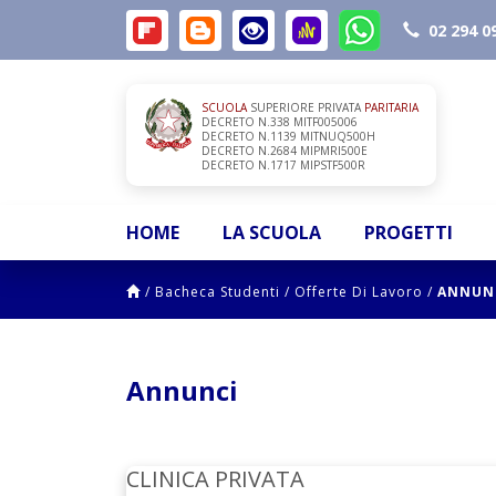
02 294 0
SCUOLA
SUPERIORE PRIVATA
PARITARIA
DECRETO N.338 MITF005006
DECRETO N.1139 MITNUQ500H
DECRETO N.2684 MIPMRI500E
DECRETO N.1717 MIPSTF500R
HOME
LA SCUOLA
PROGETTI
/
Bacheca Studenti
/
Offerte Di Lavoro
/
ANNUN
Annunci
CLINICA PRIVATA