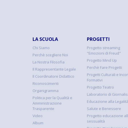
LA SCUOLA
PROGETTI
Chi Siamo
Progetto streaming
"Emozioni di Freud"
Perchè scegliere Noi
Progetto Mind Up
La Nostra Filosofia
Perchè Fare Progetti
Il Rappresentante Legale
Progetti Culturali e Incon
Il Coordinatore Didattico
Formativi
Riconoscimenti
Progetto Teatro
Organigramma
Laboratorio di Giornali
Politica per la Qualità e
Educazione alla Legalit
Amministrazione
Trasparente
Salute e Benessere
Video
Progetto educazione al
sessualità
Album