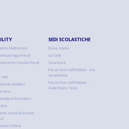
ILITY
SEDI SCOLASTICHE
istro Elettronico
Dove Siamo
nload App Freud
Le Sedi
venzioni Scuola Freud
Sicurezza
Q
Fai un tour nell'Istituto - Via
Accademia
 Utili
Fai un tour nell'Istituto -
umenti didattici
Viale Fulvio Testi
ssario
eriale Informativo
keka
nto costa la Scuola
ud
rizioni Online