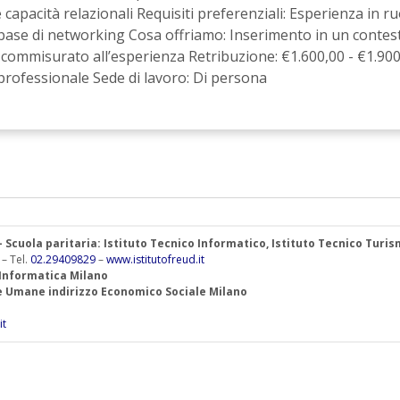
pacità relazionali Requisiti preferenziali: Esperienza in ruol
 base di networking Cosa offriamo: Inserimento in un contes
 commisurato all’esperienza Retribuzione: €1.600,00 - €1.900,
rofessionale Sede di lavoro: Di persona
 – Scuola paritaria: Istituto Tecnico Informatico, Istituto Tecnico Turi
 – Tel.
02.29409829
–
www.istitutofreud.it
 Informatica Milano
ze Umane indirizzo Economico Sociale Milano
it