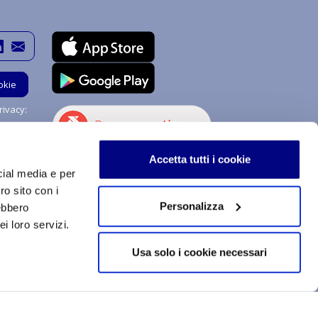
okie
ivacy:
Hai bisogno di aiuto?
Accetta tutti i cookie
Chiedi a me!
cial media e per
ro sito con i
Personalizza
rebbero
i loro servizi.
stemi di procedimenti e di uso sono soggetti a copyright e
izzazione, totale o parziale, dei contenuti qui inseriti,
Usa solo i cookie necessari
a tecnologica, supporto o rete telematica. Qualsiasi