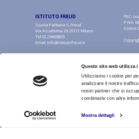
ISTITUTO FREUD
PEC:
scu
P.IVA: 
Scuola Paritaria S. Freud
Codice 
Via Accademia 26 20131 Milano
Tel
02.29409829
Copyrig
Email:
info@istitutofreud.it
Questo sito web utilizza i
Utilizziamo i cookie per pe
analizzare il nostro traffic
nostri partner che si occup
combinarle con altre inform
Con riferimento al presente sito, i testi, le immagini, la 
alle forme di tutela della proprietà intellettuale. Tutti i di
inclusa la memorizzazione, riproduzione, rielaborazione,
Mostra dettagli
riproduzione, anche parziale, senza autorizzazione scritt
CREDITS:
ALEIDE WEB AGENCY