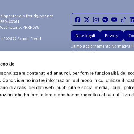
olaparitaria-s.freud@pec.net
08659460961
Destinatario: KRRH6B9
Note legali
Privacy
Co
ht 2026 © Scuola Freud
Ultimo aggiornamento Normativa Pr
25 Maggio 2018
 cookie
rsonalizzare contenuti ed annunci, per fornire funzionalità dei so
o. Condividiamo inoltre informazioni sul modo in cui utilizza il nost
ano di analisi dei dati web, pubblicità e social media, i quali pot
azioni che ha fornito loro o che hanno raccolto dal suo utilizzo de
grafica, i marchi e tutti contenuti e le procedure nonché le idee di realizzo di si
ritti sono riservati in favore di Scuola Paritaria S.Freud Srl. È vietata qualsiasi util
 diffusione o distribuzione dei contenuti stessi mediante qualunque piattaform
a è vietata ai sensi della Legge 633 del 22 Aprile 1941 e successive modifiche.