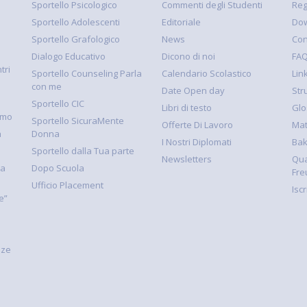
Sportello Psicologico
Commenti degli Studenti
Reg
Sportello Adolescenti
Editoriale
Dow
Sportello Grafologico
News
Con
Dialogo Educativo
Dicono di noi
FA
tri
Sportello Counseling Parla
Calendario Scolastico
Link
con me
Date Open day
Str
Sportello CIC
Libri di testo
Glo
smo
Sportello SicuraMente
Offerte Di Lavoro
Mat
à
Donna
I Nostri Diplomati
Ba
Sportello dalla Tua parte
Newsletters
Qua
la
Dopo Scuola
Fre
Ufficio Placement
Isc
e”
nze