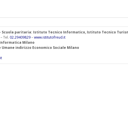
 – Scuola paritaria: Istituto Tecnico Informatico, Istituto Tecnico Turi
 – Tel.
02.29409829
–
www.istitutofreud.it
 Informatica Milano
ze Umane indirizzo Economico Sociale Milano
it