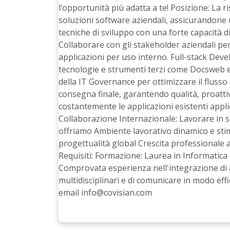
l’opportunità più adatta a te! Posizione: La ris
soluzioni software aziendali, assicurandone 
tecniche di sviluppo con una forte capacità d
Collaborare con gli stakeholder aziendali per
applicazioni per uso interno. Full-stack Dev
tecnologie e strumenti terzi come Docsweb e
della IT Governance per ottimizzare il flusso d
consegna finale, garantendo qualità, proatti
costantemente le applicazioni esistenti appl
Collaborazione Internazionale: Lavorare in s
offriamo Ambiente lavorativo dinamico e sti
progettualità global Crescita professionale a
Requisiti: Formazione: Laurea in Informatica o
Comprovata esperienza nell'integrazione di app
multidisciplinari e di comunicare in modo ef
email
info@covisian.com