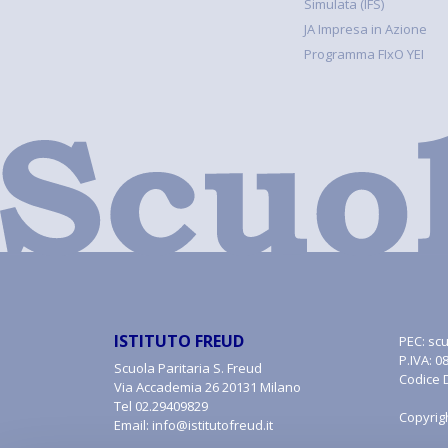
Simulata (IFS)
JA Impresa in Azione
Programma FIxO YEI
ISTITUTO FREUD
PEC:
scu
P.IVA: 
Scuola Paritaria S. Freud
Codice 
Via Accademia 26 20131 Milano
Tel
02.29409829
Copyrig
Email:
info@istitutofreud.it