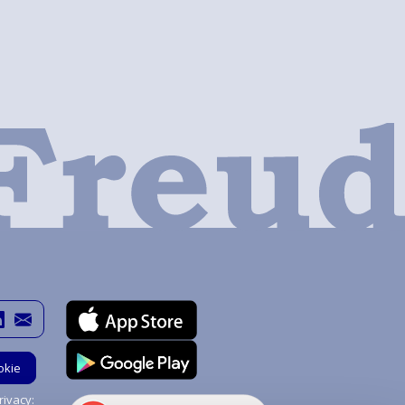
okie
ivacy: