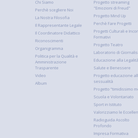
Chi Siamo
Progetto streaming
"Emozioni di Freud"
Perchè scegliere Noi
Progetto Mind Up
La Nostra Filosofia
Perchè Fare Progetti
Il Rappresentante Legale
Progetti Culturali e Incon
Il Coordinatore Didattico
Formativi
Riconoscimenti
Progetto Teatro
Organigramma
Laboratorio di Giornali
Politica per la Qualità e
Educazione alla Legalit
Amministrazione
Trasparente
Salute e Benessere
Video
Progetto educazione al
sessualità
Album
Progetto “timidissimo m
Scuola e Volontariato
Sport in Istituto
Valorizziamo le Eccelle
Radioguida Ascolto
Profondo
Impresa Formativa