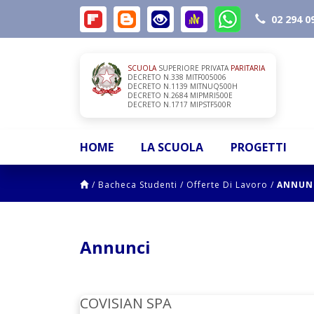
02 294 0
SCUOLA
SUPERIORE PRIVATA
PARITARIA
DECRETO N.338 MITF005006
DECRETO N.1139 MITNUQ500H
DECRETO N.2684 MIPMRI500E
DECRETO N.1717 MIPSTF500R
HOME
LA SCUOLA
PROGETTI
/
Bacheca Studenti
/
Offerte Di Lavoro
/
ANNUN
Annunci
COVISIAN SPA