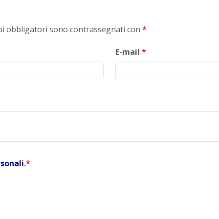
mpi obbligatori sono contrassegnati con
*
E-mail
*
rsonali
.
*