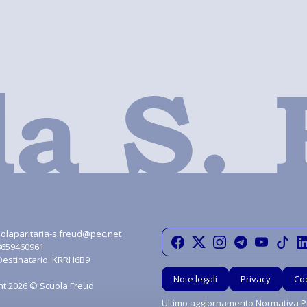
olaparitaria-s.freud@pec.net
08659460961
Destinatario: KRRH6B9
Note legali
Privacy
Co
ht 2026 © Scuola Freud
Ultimo aggiornamento Normativa Pr