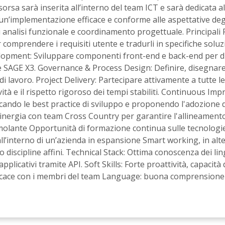
orsa sarà inserita all’interno del team ICT e sarà dedicata al p
un’implementazione efficace e conforme alle aspettative deg
i analisi funzionale e coordinamento progettuale. Principali 
 comprendere i requisiti utente e tradurli in specifiche solu
elopment: Sviluppare componenti front-end e back-end per div
 SAGE X3. Governance & Process Design: Definire, disegnare
i lavoro. Project Delivery: Partecipare attivamente a tutte le 
vità e il rispetto rigoroso dei tempi stabiliti. Continuous I
icando le best practice di sviluppo e proponendo l'adozione
inergia con team Cross Country per garantire l'allineamento d
molante Opportunità di formazione continua sulle tecnologie
ll’interno di un’azienda in espansione Smart working, in alt
 discipline affini. Technical Stack: Ottima conoscenza dei li
licativi tramite API. Soft Skills: Forte proattività, capacità
ficace con i membri del team Language: buona comprensione d