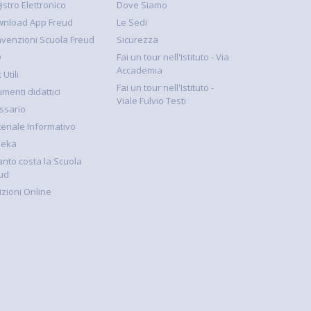
istro Elettronico
Dove Siamo
nload App Freud
Le Sedi
venzioni Scuola Freud
Sicurezza
Q
Fai un tour nell'Istituto - Via
Accademia
 Utili
Fai un tour nell'Istituto -
umenti didattici
Viale Fulvio Testi
ssario
eriale Informativo
keka
nto costa la Scuola
ud
rizioni Online