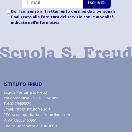
Iscriviti
Do il consenso al trattamento dei miei dati personali
finalizzato alla fornitura del servizio con le modalità
indicate
nell'informativa
ISTITUTO FREUD
Scuola Paritaria S. Freud
Via Accademia 26 20131 Milano
Tel
02.29409829
Email:
info@istitutofreud.it
PEC:
scuolaparitaria-s.freud@pec.net
P.IVA: 08659460961
Codice Destinatario: KRRH6B9