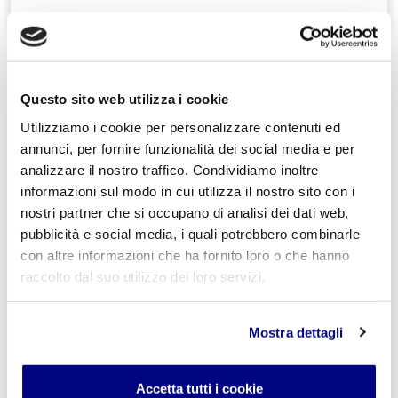
« Indietro
Questo sito web utilizza i cookie
Utilizziamo i cookie per personalizzare contenuti ed
Istituto Paritario S. Freud – Scuola Privata Milano – Scuola
annunci, per fornire funzionalità dei social media e per
paritaria: Istituto Tecnico Informatico, Istituto Tecnico
analizzare il nostro traffico. Condividiamo inoltre
Turismo, Liceo delle Scienze Umane e Liceo Scientifico
informazioni sul modo in cui utilizza il nostro sito con i
Via Accademia, 26/29 Milano – Viale Fulvio Testi, 7 Milano – Tel.
02.29409829
–
www.istitutofreud.it
nostri partner che si occupano di analisi dei dati web,
Scuola Superiore Paritaria Milano
-
Scuola Privata Informatica
pubblicità e social media, i quali potrebbero combinarle
Milano
con altre informazioni che ha fornito loro o che hanno
Scuola Privata Turismo Milano
-
Liceo delle Scienze Umane
indirizzo Economico Sociale Milano
raccolto dal suo utilizzo dei loro servizi.
Liceo Scientifico Milano
Contattaci per maggiori informazioni:
info@istitutofreud.it
Mostra dettagli
I commenti
Accetta tutti i cookie