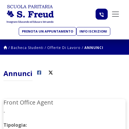
PRENOTA UN APPUNTAMENTO
INFO ISCRIZIONI
/
Bacheca Studenti
/
Offerte Di Lavoro
/
ANNUNCI
Annunci
Front Office Agent
-
Tipologia: